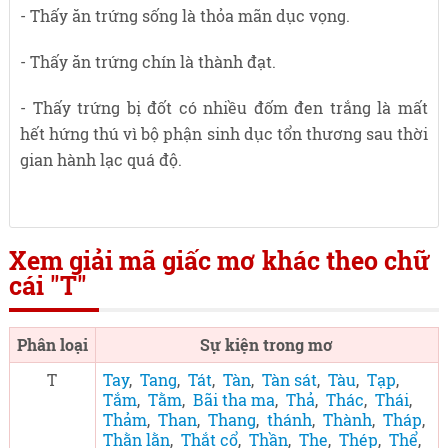
- Thấy ăn trứng sống là thỏa mãn dục vọng.
- Thấy ăn trứng chín là thành đạt.
- Thấy trứng bị đốt có nhiều đốm đen trắng là mất
hết hứng thú vì bộ phận sinh dục tổn thương sau thời
gian hành lạc quá độ.
Xem giải mã giấc mơ khác theo chữ
cái "T"
Phân loại
Sự kiện trong mơ
T
Tay
,
Tang
,
Tát
,
Tàn
,
Tàn sát
,
Tàu
,
Tạp
,
Tắm
,
Tằm
,
Bãi tha ma
,
Thả
,
Thác
,
Thái
,
Thảm
,
Than
,
Thang
,
thánh
,
Thành
,
Tháp
,
Thằn lằn
,
Thắt cổ
,
Thần
,
The
,
Thép
,
Thể
,