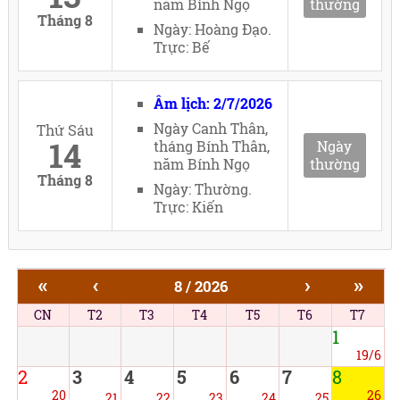
năm Bính Ngọ
thường
Tháng 8
Ngày: Hoàng Đạo.
Trực: Bế
Âm lịch: 2/7/2026
Ngày Canh Thân,
Thứ Sáu
14
tháng Bính Thân,
Ngày
năm Bính Ngọ
thường
Tháng 8
Ngày: Thường.
Trực: Kiến
«
‹
›
»
8 / 2026
CN
T2
T3
T4
T5
T6
T7
1
19/6
2
3
4
5
6
7
8
20
26
21
22
23
24
25