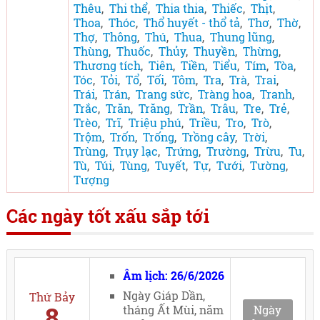
Thêu
,
Thi thể
,
Thia thia
,
Thiếc
,
Thịt
,
Thoa
,
Thóc
,
Thổ huyết - thổ tả
,
Thơ
,
Thờ
,
Thợ
,
Thông
,
Thú
,
Thua
,
Thung lũng
,
Thùng
,
Thuốc
,
Thủy
,
Thuyền
,
Thừng
,
Thương tích
,
Tiên
,
Tiền
,
Tiểu
,
Tím
,
Tòa
,
Tóc
,
Tỏi
,
Tổ
,
Tối
,
Tôm
,
Tra
,
Trà
,
Trai
,
Trái
,
Trán
,
Trang sức
,
Tràng hoa
,
Tranh
,
Trắc
,
Trăn
,
Trăng
,
Trần
,
Trâu
,
Tre
,
Trẻ
,
Trèo
,
Trĩ
,
Triệu phú
,
Triều
,
Tro
,
Trò
,
Trộm
,
Trốn
,
Trống
,
Trồng cây
,
Trời
,
Trùng
,
Trụy lạc
,
Trứng
,
Trường
,
Trừu
,
Tu
,
Tù
,
Túi
,
Tùng
,
Tuyết
,
Tự
,
Tưới
,
Tường
,
Tượng
Các ngày tốt xấu sắp tới
Âm lịch: 26/6/2026
Ngày Giáp Dần,
Thứ Bảy
8
tháng Ất Mùi, năm
Ngày