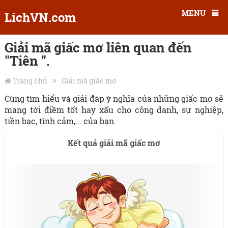
MENU
LichVN.com
Giải mã giấc mơ liên quan đến
"Tiên ".
Trang chủ
Giải mã giấc mơ
Cùng tìm hiểu và giải đáp ý nghĩa của những giấc mơ sẽ
mang tới điềm tốt hay xấu cho công danh, sự nghiệp,
tiền bạc, tình cảm,... của bạn.
Kết quả giải mã giấc mơ