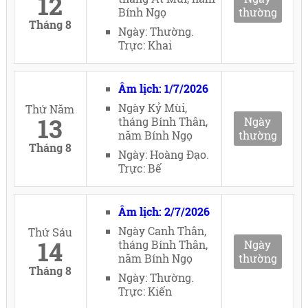
12
Bính Ngọ
thường
Tháng 8
Ngày: Thường.
Trực: Khai
Âm lịch: 1/7/2026
Ngày Kỷ Mùi,
Thứ Năm
13
tháng Bính Thân,
Ngày
năm Bính Ngọ
thường
Tháng 8
Ngày: Hoàng Đạo.
Trực: Bế
Âm lịch: 2/7/2026
Ngày Canh Thân,
Thứ Sáu
14
tháng Bính Thân,
Ngày
năm Bính Ngọ
thường
Tháng 8
Ngày: Thường.
Trực: Kiến