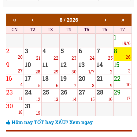
«
‹
›
»
8 / 2026
CN
T2
T3
T4
T5
T6
T7
1
19/6
2
3
4
5
6
7
8
20
26
21
22
23
24
25
9
10
11
12
13
14
15
27
3
28
29
30
1/7
2
16
17
18
19
20
21
22
4
10
5
6
7
8
9
23
24
25
26
27
28
29
11
17
12
13
14
15
16
30
31
18
19
Hôm nay TỐT hay XẤU? Xem ngay