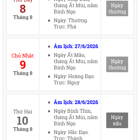
8
tháng Ất Mùi, năm
Ngày
Bính Ngọ
thường
Tháng 8
Ngày: Thường.
Trực: Phá
Âm lịch: 27/6/2026
Ngày Ất Mão,
Chủ Nhật
9
tháng Ất Mùi, năm
Ngày
Bính Ngọ
thường
Tháng 8
Ngày: Hoàng Đạo.
Trực: Nguy
Âm lịch: 28/6/2026
Ngày Bính Thìn,
Thứ Hai
10
tháng Ất Mùi, năm
Ngày
Bính Ngọ
xấu
Tháng 8
Ngày: Hắc Đạo.
Trực: Thành