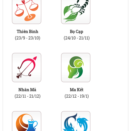
Thiên Bình
Bọ Cạp
(23/9 - 23/10)
(24/10 - 21/11)
Nhân Mã
Ma Kết
(22/11 - 21/12)
(22/12 - 19/1)