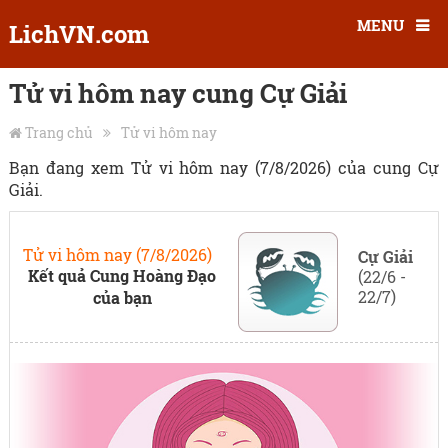
MENU
LichVN.com
Tử vi hôm nay cung Cự Giải
Trang chủ
Tử vi hôm nay
Bạn đang xem Tử vi hôm nay (7/8/2026) của cung Cự
Giải.
Tử vi hôm nay (7/8/2026)
Cự Giải
Kết quả Cung Hoàng Đạo
(22/6 -
22/7)
của bạn