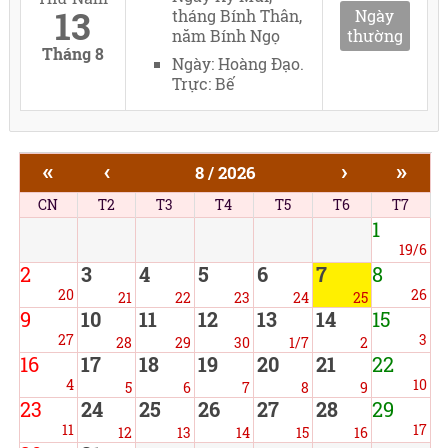
13
tháng Bính Thân,
Ngày
năm Bính Ngọ
thường
Tháng 8
Ngày: Hoàng Đạo.
Trực: Bế
«
‹
›
»
8 / 2026
CN
T2
T3
T4
T5
T6
T7
1
19/6
2
3
4
5
6
7
8
20
26
21
22
23
24
25
9
10
11
12
13
14
15
27
3
28
29
30
1/7
2
16
17
18
19
20
21
22
4
10
5
6
7
8
9
23
24
25
26
27
28
29
11
17
12
13
14
15
16