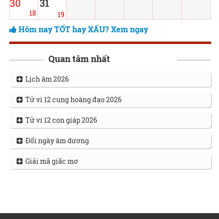
30
31
18
19
Hôm nay TỐT hay XẤU? Xem ngay
Quan tâm nhất
Lịch âm 2026
Tử vi 12 cung hoàng đạo 2026
Tử vi 12 con giáp 2026
Đổi ngày âm dương
Giải mã giấc mơ