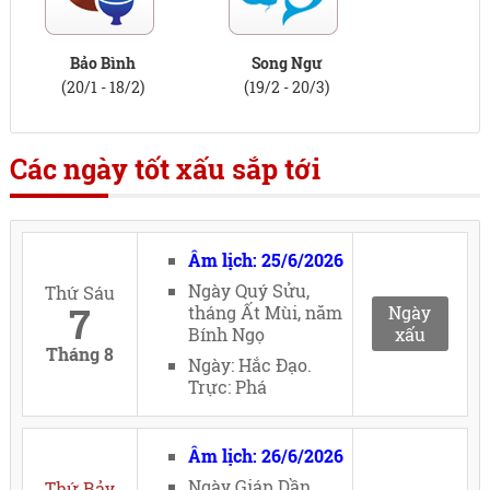
Bảo Bình
Song Ngư
(20/1 - 18/2)
(19/2 - 20/3)
Các ngày tốt xấu sắp tới
Âm lịch: 25/6/2026
Ngày Quý Sửu,
Thứ Sáu
7
tháng Ất Mùi, năm
Ngày
Bính Ngọ
xấu
Tháng 8
Ngày: Hắc Đạo.
Trực: Phá
Âm lịch: 26/6/2026
Ngày Giáp Dần,
Thứ Bảy