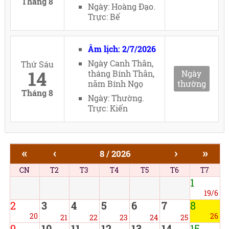
Tháng 8
Ngày: Hoàng Đạo.
Trực: Bế
Âm lịch: 2/7/2026
Ngày Canh Thân,
Thứ Sáu
14
tháng Bính Thân,
Ngày
năm Bính Ngọ
thường
Tháng 8
Ngày: Thường.
Trực: Kiến
«
‹
›
»
8 / 2026
CN
T2
T3
T4
T5
T6
T7
1
19/6
2
3
4
5
6
7
8
20
26
21
22
23
24
25
9
10
11
12
13
14
15