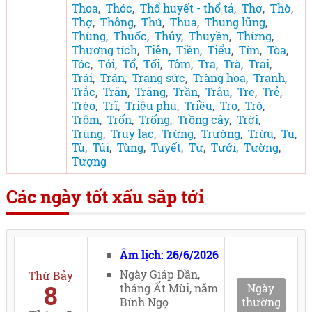
Thoa
,
Thóc
,
Thổ huyết - thổ tả
,
Thơ
,
Thờ
,
Thợ
,
Thông
,
Thú
,
Thua
,
Thung lũng
,
Thùng
,
Thuốc
,
Thủy
,
Thuyền
,
Thừng
,
Thương tích
,
Tiên
,
Tiền
,
Tiểu
,
Tím
,
Tòa
,
Tóc
,
Tỏi
,
Tổ
,
Tối
,
Tôm
,
Tra
,
Trà
,
Trai
,
Trái
,
Trán
,
Trang sức
,
Tràng hoa
,
Tranh
,
Trắc
,
Trăn
,
Trăng
,
Trần
,
Trâu
,
Tre
,
Trẻ
,
Trèo
,
Trĩ
,
Triệu phú
,
Triều
,
Tro
,
Trò
,
Trộm
,
Trốn
,
Trống
,
Trồng cây
,
Trời
,
Trùng
,
Trụy lạc
,
Trứng
,
Trường
,
Trừu
,
Tu
,
Tù
,
Túi
,
Tùng
,
Tuyết
,
Tự
,
Tưới
,
Tường
,
Tượng
Các ngày tốt xấu sắp tới
Âm lịch: 26/6/2026
Ngày Giáp Dần,
Thứ Bảy
8
tháng Ất Mùi, năm
Ngày
Bính Ngọ
thường