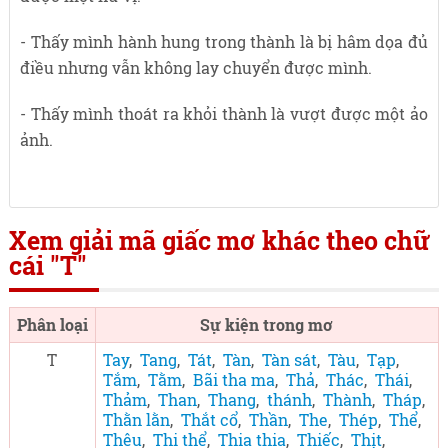
- Thấy mình hành hung trong thành là bị hâm dọa đủ
điều nhưng vẫn không lay chuyển được mình.
- Thấy mình thoát ra khỏi thành là vượt được một ảo
ảnh.
Xem giải mã giấc mơ khác theo chữ
cái "T"
Phân loại
Sự kiện trong mơ
T
Tay
,
Tang
,
Tát
,
Tàn
,
Tàn sát
,
Tàu
,
Tạp
,
Tắm
,
Tằm
,
Bãi tha ma
,
Thả
,
Thác
,
Thái
,
Thảm
,
Than
,
Thang
,
thánh
,
Thành
,
Tháp
,
Thằn lằn
,
Thắt cổ
,
Thần
,
The
,
Thép
,
Thể
,
Thêu
,
Thi thể
,
Thia thia
,
Thiếc
,
Thịt
,