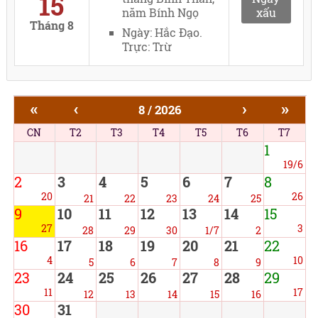
15
năm Bính Ngọ
xấu
Tháng 8
Ngày: Hắc Đạo.
Trực: Trừ
«
‹
›
»
8 / 2026
CN
T2
T3
T4
T5
T6
T7
1
19/6
2
3
4
5
6
7
8
20
26
21
22
23
24
25
9
10
11
12
13
14
15
27
3
28
29
30
1/7
2
16
17
18
19
20
21
22
4
10
5
6
7
8
9
23
24
25
26
27
28
29
11
17
12
13
14
15
16
30
31