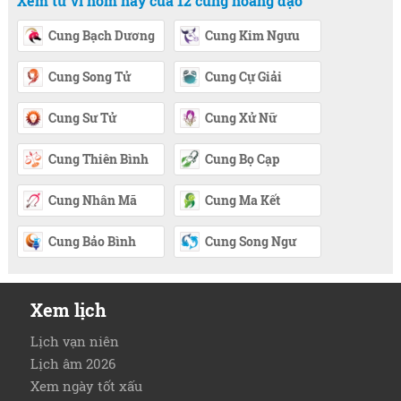
Xem tử vi hôm nay của 12 cung hoàng đạo
Cung Bạch Dương
Cung Kim Ngưu
Cung Song Tử
Cung Cự Giải
Cung Sư Tử
Cung Xử Nữ
Cung Thiên Bình
Cung Bọ Cạp
Cung Nhân Mã
Cung Ma Kết
Cung Bảo Bình
Cung Song Ngư
Xem lịch
Lịch vạn niên
Lịch âm 2026
Xem ngày tốt xấu