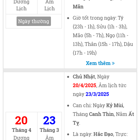
Dương
Âm
Mãn
Lịch
Lịch
Giờ tốt trong ngày: Tý
Ngày thường
(23h - 1h), Sửu (1h - 3h),
Mão (5h - 7h), Ngọ (11h -
13h), Thân (15h - 17h), Dậu
(17h - 19h)
Xem thêm
Chủ Nhật
, Ngày
20/4/2025
, Âm lịch tức
ngày
23/3/2025
Can chi: Ngày
Kỷ Mùi
,
Tháng
Canh Thìn
, Năm
Ất
20
23
Tỵ
.
Tháng 4
Tháng 3
Là ngày:
Hắc Đạo
, Trực:
Dương
Âm