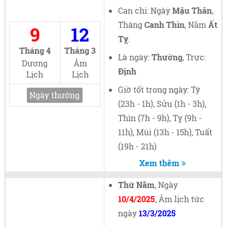
Can chi: Ngày
Mậu Thân
,
Tháng
Canh Thìn
, Năm
Ất
9
12
Tỵ
.
Tháng 4
Tháng 3
Là ngày:
Thường
, Trực:
Dương
Âm
Định
Lịch
Lịch
Giờ tốt trong ngày: Tý
Ngày thường
(23h - 1h), Sửu (1h - 3h),
Thìn (7h - 9h), Tỵ (9h -
11h), Mùi (13h - 15h), Tuất
(19h - 21h)
Xem thêm
Thứ Năm
, Ngày
10/4/2025
, Âm lịch tức
ngày
13/3/2025