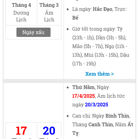
Tháng 4
Tháng 3
Là ngày:
Hắc Đạo
, Trực:
Dương
Âm
Bế
Lịch
Lịch
Giờ tốt trong ngày: Tý
Ngày xấu
(23h - 1h), Dần (3h - 5h),
Mão (5h - 7h), Ngọ (11h -
13h), Mùi (13h - 15h), Dậu
(17h - 19h)
Xem thêm
Thứ Năm
, Ngày
17/4/2025
, Âm lịch tức
ngày
20/3/2025
Can chi: Ngày
Bính Thìn
,
Tháng
Canh Thìn
, Năm
Ất
17
20
Tỵ
.