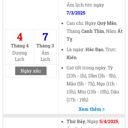
Âm lịch tức ngày
7/3/2025
Can chi: Ngày
Quý Mão
,
Tháng
Canh Thìn
, Năm
Ất
4
7
Tỵ
.
Tháng 4
Tháng 3
Là ngày:
Hắc Đạo
, Trực:
Dương
Âm
Kiến
Lịch
Lịch
Giờ tốt trong ngày: Tý
Ngày xấu
(23h - 1h), Dần (3h - 5h),
Mão (5h - 7h), Ngọ (11h -
13h), Mùi (13h - 15h), Dậu
(17h - 19h)
Xem thêm
Thứ Bảy
, Ngày
5/4/2025
,