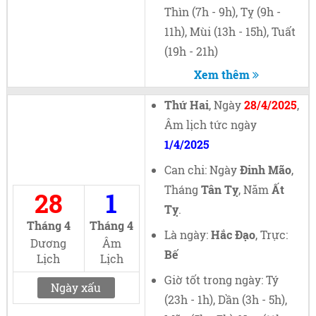
Thìn (7h - 9h), Tỵ (9h -
11h), Mùi (13h - 15h), Tuất
(19h - 21h)
Xem thêm
Thứ Hai
, Ngày
28/4/2025
,
Âm lịch tức ngày
1/4/2025
Can chi: Ngày
Đinh Mão
,
Tháng
Tân Tỵ
, Năm
Ất
28
1
Tỵ
.
Tháng 4
Tháng 4
Là ngày:
Hắc Đạo
, Trực:
Dương
Âm
Bế
Lịch
Lịch
Giờ tốt trong ngày: Tý
Ngày xấu
(23h - 1h), Dần (3h - 5h),