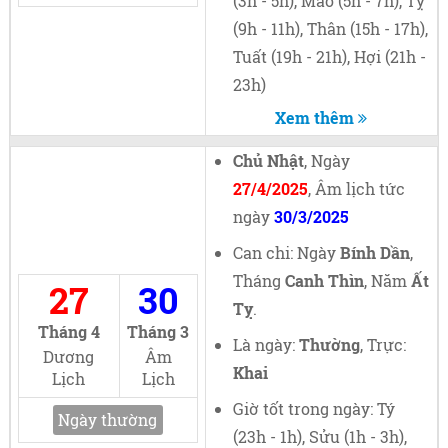
(3h - 5h), Mão (5h - 7h), Tỵ
(9h - 11h), Thân (15h - 17h),
Tuất (19h - 21h), Hợi (21h -
23h)
Xem thêm
Chủ Nhật
, Ngày
27/4/2025
, Âm lịch tức
ngày
30/3/2025
Can chi: Ngày
Bính Dần
,
Tháng
Canh Thìn
, Năm
Ất
27
30
Tỵ
.
Tháng 4
Tháng 3
Là ngày:
Thường
, Trực:
Dương
Âm
Khai
Lịch
Lịch
Giờ tốt trong ngày: Tý
Ngày thường
(23h - 1h), Sửu (1h - 3h),