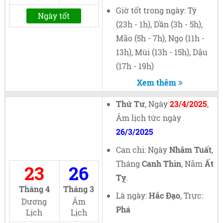
Giờ tốt trong ngày: Tý
Ngày tốt
(23h - 1h), Dần (3h - 5h),
Mão (5h - 7h), Ngọ (11h -
13h), Mùi (13h - 15h), Dậu
(17h - 19h)
Xem thêm
Thứ Tư
, Ngày
23/4/2025
,
Âm lịch tức ngày
26/3/2025
Can chi: Ngày
Nhâm Tuất
,
Tháng
Canh Thìn
, Năm
Ất
23
26
Tỵ
.
Tháng 4
Tháng 3
Là ngày:
Hắc Đạo
, Trực:
Dương
Âm
Phá
Lịch
Lịch