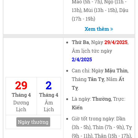
Mão (5h - 7h), Ngọ (11h -
13h), Mùi (13h - 15h), Dậu
(17h - 19h)
Xem thêm
Thứ Ba
, Ngày
29/4/2025
,
Âm lịch tức ngày
2/4/2025
Can chi: Ngày
Mậu Thìn
,
Tháng
Tân Tỵ
, Năm
Ất
29
2
Tỵ
.
Tháng 4
Tháng 4
Là ngày:
Thường
, Trực:
Dương
Âm
Kiến
Lịch
Lịch
Giờ tốt trong ngày: Dần
Ngày thường
(3h - 5h), Thìn (7h - 9h), Tỵ
(9h - 11h), Thân (15h - 17h),