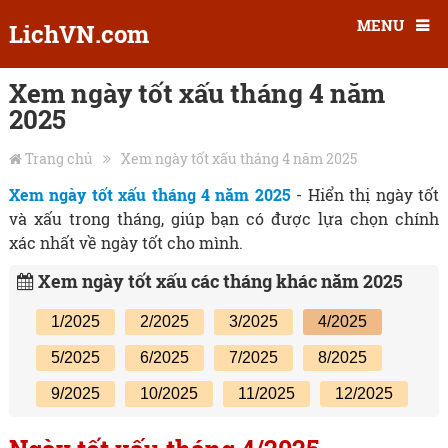
MENU
LichVN.com
Xem ngày tốt xấu tháng 4 năm
2025
Trang chủ
Xem ngày tốt xấu tháng 4 năm 2025
Xem ngày tốt xấu tháng 4 năm 2025
- Hiển thị ngày tốt
và xấu trong tháng, giúp bạn có được lựa chọn chính
xác nhất về ngày tốt cho mình.
Xem ngày tốt xấu các tháng khác năm 2025
1/2025
2/2025
3/2025
4/2025
5/2025
6/2025
7/2025
8/2025
9/2025
10/2025
11/2025
12/2025