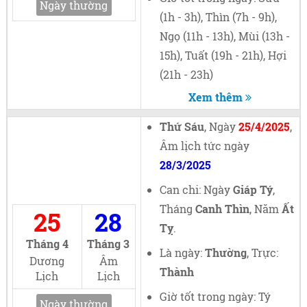
Ngày thường
(1h - 3h), Thìn (7h - 9h),
Ngọ (11h - 13h), Mùi (13h -
15h), Tuất (19h - 21h), Hợi
(21h - 23h)
Xem thêm
Thứ Sáu
, Ngày
25/4/2025
,
Âm lịch tức ngày
28/3/2025
Can chi: Ngày
Giáp Tý
,
Tháng
Canh Thìn
, Năm
Ất
25
28
Tỵ
.
Tháng 4
Tháng 3
Là ngày:
Thường
, Trực:
Dương
Âm
Thành
Lịch
Lịch
Giờ tốt trong ngày: Tý
Ngày thường