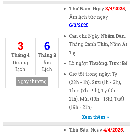
Thứ Năm
, Ngày
3/4/2025
,
Âm lịch tức ngày
6/3/2025
Can chi: Ngày
Nhâm Dần
,
3
6
Tháng
Canh Thìn
, Năm
Ất
Tỵ
.
Tháng 4
Tháng 3
Dương
Âm
Là ngày:
Thường
, Trực:
Bế
Lịch
Lịch
Giờ tốt trong ngày: Tý
Ngày thường
(23h - 1h), Sửu (1h - 3h),
Thìn (7h - 9h), Tỵ (9h -
11h), Mùi (13h - 15h), Tuất
(19h - 21h)
Xem thêm
Thứ Sáu
, Ngày
4/4/2025
,