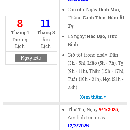
Can chi: Ngày
Đinh Mùi
,
Tháng
Canh Thìn
, Năm
Ất
8
11
Tỵ
.
Tháng 4
Tháng 3
Là ngày:
Hắc Đạo
, Trực:
Dương
Âm
Bình
Lịch
Lịch
Giờ tốt trong ngày: Dần
Ngày xấu
(3h - 5h), Mão (5h - 7h), Tỵ
(9h - 11h), Thân (15h - 17h),
Tuất (19h - 21h), Hợi (21h -
23h)
Xem thêm
Thứ Tư
, Ngày
9/4/2025
,
Âm lịch tức ngày
12/3/2025