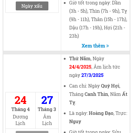
Giờ tốt trong ngày: Dần
Ngày xấu
(3h - 5h), Thìn (7h - 9h), Tỵ
(9h - 11h), Thân (15h - 17h),
Dậu (17h - 19h), Hợi (21h -
23h)
Xem thêm
Thứ Năm
, Ngày
24/4/2025
, Âm lịch tức
ngày
27/3/2025
Can chi: Ngày
Quý Hợi
,
Tháng
Canh Thìn
, Năm
Ất
24
27
Tỵ
.
Tháng 4
Tháng 3
Là ngày:
Hoàng Đạo
, Trực:
Dương
Âm
Nguy
Lịch
Lịch
Giờ tốt trong ngày: Sửu