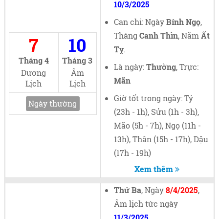
10/3/2025
Can chi: Ngày
Bính Ngọ
,
Tháng
Canh Thìn
, Năm
Ất
7
10
Tỵ
.
Tháng 4
Tháng 3
Là ngày:
Thường
, Trực:
Dương
Âm
Mãn
Lịch
Lịch
Giờ tốt trong ngày: Tý
Ngày thường
(23h - 1h), Sửu (1h - 3h),
Mão (5h - 7h), Ngọ (11h -
13h), Thân (15h - 17h), Dậu
(17h - 19h)
Xem thêm
Thứ Ba
, Ngày
8/4/2025
,
Âm lịch tức ngày
11/3/2025