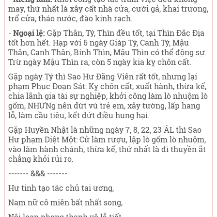
may, thứ nhất là xây cất nhà cửa, cưới gả, khai trương,
trổ cửa, tháo nước, đào kinh rạch.
-
Ngoại lệ:
Gặp Thân, Tý, Thìn đều tốt, tại Thìn Đắc Địa
tốt hơn hết. Hạp với 6 ngày Giáp Tý, Canh Tý, Mậu
Thân, Canh Thân, Bính Thìn, Mậu Thìn có thể động sự.
Trừ ngày Mậu Thìn ra, còn 5 ngày kia kỵ chôn cất.
Gặp ngày Tý thì Sao Hư Đăng Viên rất tốt, nhưng lại
phạm Phục Đoạn Sát: Kỵ chôn cất, xuất hành, thừa kế,
chia lãnh gia tài sự nghiệp, khởi công làm lò nhuộm lò
gốm, NHƯNg nên dứt vú trẻ em, xây tường, lấp hang
lỗ, làm cầu tiêu, kết dứt điều hung hại.
Gặp Huyền Nhật là những ngày 7, 8, 22, 23 ÂL thì Sao
Hư phạm Diệt Một: Cử làm rượu, lập lò gốm lò nhuộm,
vào làm hành chánh, thừa kế, thứ nhất là đi thuyền ắt
chẳng khỏi rủi ro.
------- &&& -------
Hư tinh tạo tác chủ tai ương,
Nam nữ cô miên bất nhất song,
Nội loạn phong thanh vô lễ tiết,