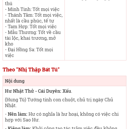
thú
- Minh Tinh: Tốt mọi việc
- Thánh Tâm: Tốt mọi việc,
nhất là cầu phúc, tế tự
- Tam Hợp: Tốt mọi việc
- Mẫu Thương: Tốt về cầu
tài lộc, khai trương, mở
kho
- Đại Hồng Sa: Tốt mọi
việc
Theo "Nhị Thập Bát Tú"
Nội dung
Hư Nhật Thử - Cái Duyên: Xấu
.
(Hung Tú) Tướng tinh con chuột, chủ trị ngày Chủ
Nhật
.
-
Nên làm:
Hư có nghĩa là hư hoại, không có việc chi
hợp với Sao Hư.
-
Kiêng làm:
Khởi công tạo tác trăm việc đều không