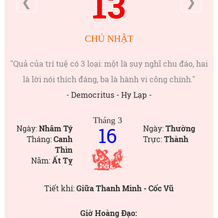
13
❮
❯
CHỦ NHẬT
"Quả của trí tuệ có 3 loại: một là suy nghĩ chu đáo, hai
là lời nói thích đáng, ba là hành vi công chính."
- Democritus - Hy Lạp -
Tháng 3
16
Ngày:
Nhâm Tý
Ngày:
Thường
Tháng:
Canh
Trực:
Thành
Thìn
Năm:
Ất Tỵ
Tiết khí:
Giữa Thanh Minh - Cốc Vũ
Giờ Hoàng Đạo: