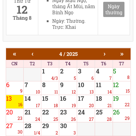
Ngày Mậu Ngọ,
Thứ Tư
12
tháng Ất Mùi, năm
Ngày
Bính Ngọ
thường
Tháng 8
Ngày: Thường.
Trực: Khai
«
‹
›
»
4 / 2025
CN
T2
T3
T4
T5
T6
T7
1
2
3
4
5
8
4/3
5
6
7
6
7
8
9
10
11
12
9
15
10
11
12
13
14
13
14
15
16
17
18
19
16
22
17
18
19
20
21
20
21
22
23
24
25
26
23
29
24
25
26
27
28
27
28
29
30
30
1/4
2
3