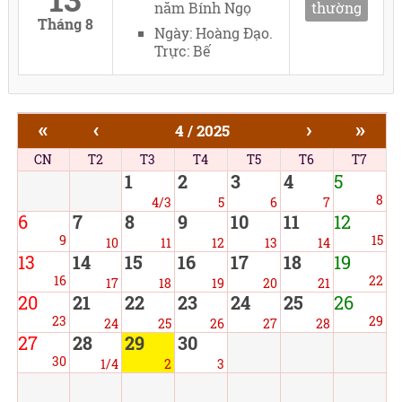
năm Bính Ngọ
thường
Tháng 8
Ngày: Hoàng Đạo.
Trực: Bế
«
‹
›
»
4 / 2025
CN
T2
T3
T4
T5
T6
T7
1
2
3
4
5
8
4/3
5
6
7
6
7
8
9
10
11
12
9
15
10
11
12
13
14
13
14
15
16
17
18
19
16
22
17
18
19
20
21
20
21
22
23
24
25
26
23
29
24
25
26
27
28
27
28
29
30
30
1/4
2
3