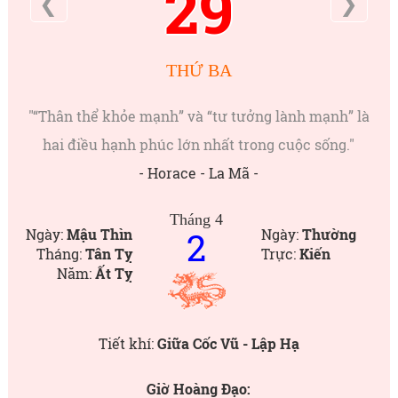
29
❮
❯
THỨ BA
"“Thân thể khỏe mạnh” và “tư tưởng lành mạnh” là
hai điều hạnh phúc lớn nhất trong cuộc sống."
- Horace - La Mã -
Tháng 4
2
Ngày:
Mậu Thìn
Ngày:
Thường
Tháng:
Tân Tỵ
Trực:
Kiến
Năm:
Ất Tỵ
Tiết khí:
Giữa Cốc Vũ - Lập Hạ
Giờ Hoàng Đạo: