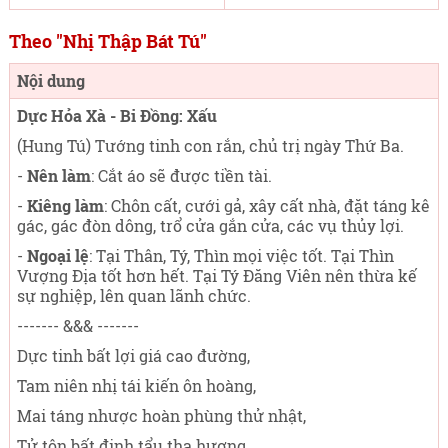
Theo "Nhị Thập Bát Tú"
Nội dung
Dực Hỏa Xà - Bi Đồng: Xấu
(Hung Tú) Tướng tinh con rắn, chủ trị ngày Thứ Ba
.
-
Nên làm
: Cắt áo sẽ được tiền tài.
-
Kiêng làm
: Chôn cất, cưới gả, xây cất nhà, đặt táng kê
gác, gác đòn dông, trổ cửa gắn cửa, các vụ thủy lợi.
-
Ngoại lệ
: Tại Thân, Tý, Thìn mọi việc tốt. Tại Thìn
Vượng Địa tốt hơn hết. Tại Tý Đăng Viên nên thừa kế
sự nghiệp, lên quan lãnh chức.
------- &&& -------
Dực tinh bất lợi giá cao đường,
Tam niên nhị tái kiến ôn hoàng,
Mai táng nhược hoàn phùng thử nhật,
Tử tôn bất định tẩu tha hương.