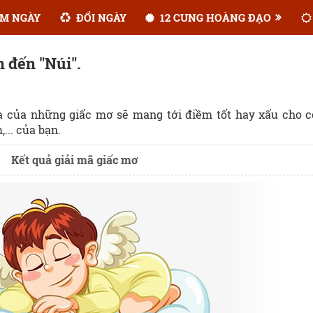
M NGÀY
ĐỔI NGÀY
12 CUNG HOÀNG ĐẠO
n đến "Núi".
ĩa của những giấc mơ sẽ mang tới điềm tốt hay xấu cho 
... của bạn.
Kết quả giải mã giấc mơ