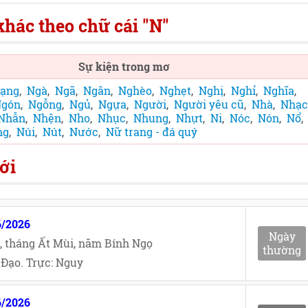
hác theo chữ cái "N"
Sự kiện trong mơ
ạng
,
Ngà
,
Ngã
,
Ngân
,
Nghèo
,
Nghẹt
,
Nghị
,
Nghỉ
,
Nghĩa
,
gón
,
Ngỗng
,
Ngủ
,
Ngựa
,
Người
,
Người yêu cũ
,
Nhà
,
Nhạc
Nhẫn
,
Nhện
,
Nho
,
Nhục
,
Nhung
,
Nhựt
,
Ni
,
Nóc
,
Nón
,
Nổ
,
ng
,
Núi
,
Nút
,
Nước
,
Nữ trang - đá quý
ới
6/2026
Ngày
, tháng Ất Mùi, năm Bính Ngọ
thường
Đạo. Trực: Nguy
6/2026