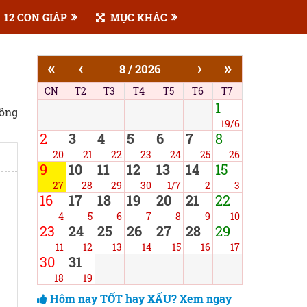
12 CON GIÁP
MỤC KHÁC
«
‹
›
»
8 / 2026
CN
T2
T3
T4
T5
T6
T7
1
công
19/6
2
3
4
5
6
7
8
20
21
22
23
24
25
26
9
10
11
12
13
14
15
27
28
29
30
1/7
2
3
16
17
18
19
20
21
22
4
5
6
7
8
9
10
23
24
25
26
27
28
29
11
12
13
14
15
16
17
30
31
18
19
Hôm nay TỐT hay XẤU? Xem ngay