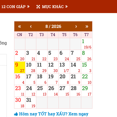
12 CON GIÁP
MỤC KHÁC
«
‹
›
»
8 / 2026
CN
T2
T3
T4
T5
T6
T7
1
công
19/6
2
3
4
5
6
7
8
20
21
22
23
24
25
26
9
10
11
12
13
14
15
27
28
29
30
1/7
2
3
16
17
18
19
20
21
22
4
5
6
7
8
9
10
23
24
25
26
27
28
29
11
12
13
14
15
16
17
30
31
18
19
Hôm nay TỐT hay XẤU? Xem ngay