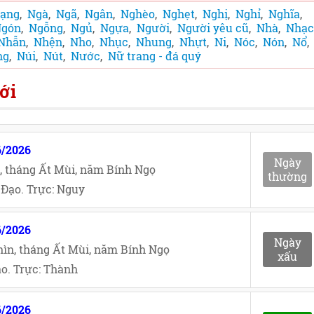
ạng
,
Ngà
,
Ngã
,
Ngân
,
Nghèo
,
Nghẹt
,
Nghị
,
Nghỉ
,
Nghĩa
,
gón
,
Ngỗng
,
Ngủ
,
Ngựa
,
Người
,
Người yêu cũ
,
Nhà
,
Nhạc
Nhẫn
,
Nhện
,
Nho
,
Nhục
,
Nhung
,
Nhựt
,
Ni
,
Nóc
,
Nón
,
Nổ
,
ng
,
Núi
,
Nút
,
Nước
,
Nữ trang - đá quý
ới
6/2026
Ngày
, tháng Ất Mùi, năm Bính Ngọ
thường
Đạo. Trực: Nguy
6/2026
Ngày
ìn, tháng Ất Mùi, năm Bính Ngọ
xấu
o. Trực: Thành
6/2026