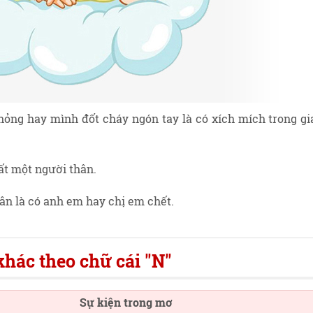
hỏng hay mình đốt cháy ngón tay là có xích mích trong gi
ất một người thân.
ân là có anh em hay chị em chết.
hác theo chữ cái "N"
Sự kiện trong mơ