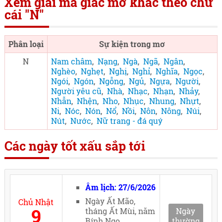
Xem giải mã giấc mơ khác theo chữ
cái "N"
Phân loại
Sự kiện trong mơ
N
Nam châm
,
Nạng
,
Ngà
,
Ngã
,
Ngân
,
Nghèo
,
Nghẹt
,
Nghị
,
Nghỉ
,
Nghĩa
,
Ngọc
,
Ngói
,
Ngón
,
Ngỗng
,
Ngủ
,
Ngựa
,
Người
,
Người yêu cũ
,
Nhà
,
Nhạc
,
Nhạn
,
Nhảy
,
Nhẫn
,
Nhện
,
Nho
,
Nhục
,
Nhung
,
Nhựt
,
Ni
,
Nóc
,
Nón
,
Nổ
,
Nồi
,
Nôn
,
Nông
,
Núi
,
Nút
,
Nước
,
Nữ trang - đá quý
Các ngày tốt xấu sắp tới
Âm lịch: 27/6/2026
Ngày Ất Mão,
Chủ Nhật
9
tháng Ất Mùi, năm
Ngày
Bính Ngọ
thường