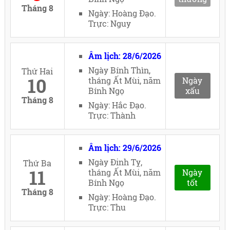
Tháng 8
Ngày: Hoàng Đạo.
Trực: Nguy
Âm lịch: 28/6/2026
Ngày Bính Thìn,
Thứ Hai
10
tháng Ất Mùi, năm
Ngày
Bính Ngọ
xấu
Tháng 8
Ngày: Hắc Đạo.
Trực: Thành
Âm lịch: 29/6/2026
Ngày Đinh Tỵ,
Thứ Ba
11
tháng Ất Mùi, năm
Ngày
Bính Ngọ
tốt
Tháng 8
Ngày: Hoàng Đạo.
Trực: Thu