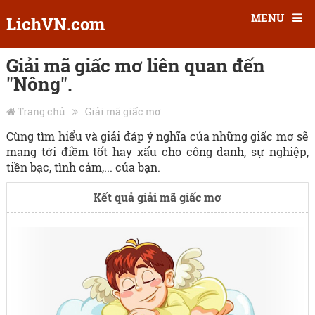
MENU
LichVN.com
Giải mã giấc mơ liên quan đến
"Nông".
Trang chủ
Giải mã giấc mơ
Cùng tìm hiểu và giải đáp ý nghĩa của những giấc mơ sẽ
mang tới điềm tốt hay xấu cho công danh, sự nghiệp,
tiền bạc, tình cảm,... của bạn.
Kết quả giải mã giấc mơ