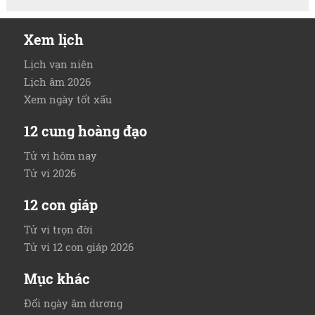
Xem lịch
Lịch vạn niên
Lịch âm 2026
Xem ngày tốt xấu
12 cung hoàng đạo
Tử vi hôm nay
Tử vi 2026
12 con giáp
Tử vi trọn đời
Tử vi 12 con giáp 2026
Mục khác
Đổi ngày âm dương