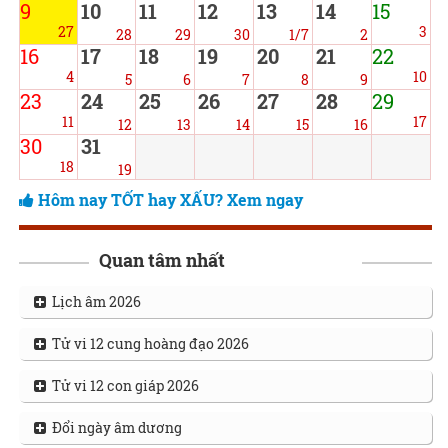
9
10
11
12
13
14
15
27
3
28
29
30
1/7
2
16
17
18
19
20
21
22
4
10
5
6
7
8
9
23
24
25
26
27
28
29
11
17
12
13
14
15
16
30
31
18
19
Hôm nay TỐT hay XẤU? Xem ngay
Quan tâm nhất
Lịch âm 2026
Tử vi 12 cung hoàng đạo 2026
Tử vi 12 con giáp 2026
Đổi ngày âm dương