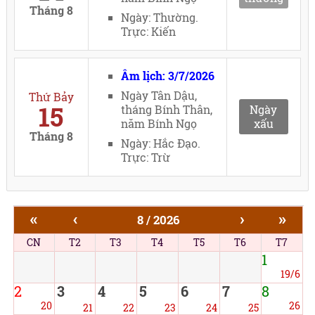
Tháng 8
Ngày: Thường.
Trực: Kiến
Âm lịch: 3/7/2026
Ngày Tân Dậu,
Thứ Bảy
15
tháng Bính Thân,
Ngày
năm Bính Ngọ
xấu
Tháng 8
Ngày: Hắc Đạo.
Trực: Trừ
«
‹
›
»
8 / 2026
CN
T2
T3
T4
T5
T6
T7
1
19/6
2
3
4
5
6
7
8
20
26
21
22
23
24
25