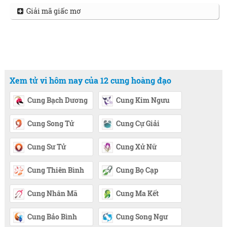
Giải mã giấc mơ
Xem tử vi hôm nay của 12 cung hoàng đạo
Cung Bạch Dương
Cung Kim Ngưu
Cung Song Tử
Cung Cự Giải
Cung Sư Tử
Cung Xử Nữ
Cung Thiên Bình
Cung Bọ Cạp
Cung Nhân Mã
Cung Ma Kết
Cung Bảo Bình
Cung Song Ngư