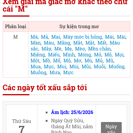
Xem giải mã giấc mơ khác theo chữ
cái "M"
Phân loại
Sự kiện trong mơ
M
Má
,
Mả
,
Mai
,
Máy móc bị hỏng
,
Mái
,
Mài
,
Màn
,
Máu
,
Măng
,
Mắt
,
Mặt
,
Mất
,
Màu
sắc
,
Mây
,
Mè
,
Mẹ
,
Mèo
,
Mền chăn
,
Miệng
,
Miếu
,
Mình
,
Móng
,
Mỏ
,
Mõ
,
Mọi
,
Một
,
Mồ
,
Mổ
,
Mộ
,
Mơ
,
Mù
,
Mủ
,
Mũ
,
Mua
,
Mục
,
Mui
,
Mùi
,
Mũi
,
Muỗi
,
Muống
,
Muỗng
,
Mưa
,
Mực
Các ngày tốt xấu sắp tới
Âm lịch: 25/6/2026
Ngày Quý Sửu,
Thứ Sáu
7
tháng Ất Mùi, năm
Ngày
Bính Ngọ
xấu