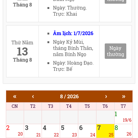
Tháng 8
Ngày: Thường.
Trực: Khai
Âm lịch: 1/7/2026
Ngày Kỷ Mùi,
Thứ Năm
13
tháng Bính Thân,
Ngày
năm Bính Ngọ
thường
Tháng 8
Ngày: Hoàng Đạo.
Trực: Bế
«
‹
›
»
8 / 2026
CN
T2
T3
T4
T5
T6
T7
1
19/6
2
3
4
5
6
7
8
20
26
21
22
23
24
25