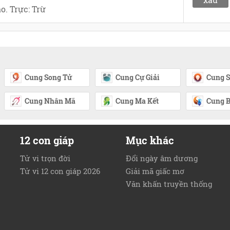
o. Trực: Trừ
Cung Song Tử
Cung Cự Giải
Cung S
Cung Nhân Mã
Cung Ma Kết
Cung B
12 con giáp
Mục khác
Tử vi trọn đời
Đổi ngày âm dương
Tử vi 12 con giáp 2026
Giải mã giấc mơ
Văn khấn truyền thống