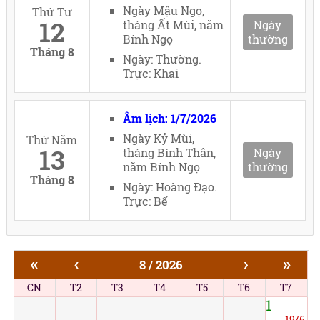
Ngày Mậu Ngọ,
Thứ Tư
12
tháng Ất Mùi, năm
Ngày
Bính Ngọ
thường
Tháng 8
Ngày: Thường.
Trực: Khai
Âm lịch: 1/7/2026
Ngày Kỷ Mùi,
Thứ Năm
13
tháng Bính Thân,
Ngày
năm Bính Ngọ
thường
Tháng 8
Ngày: Hoàng Đạo.
Trực: Bế
«
‹
›
»
8 / 2026
CN
T2
T3
T4
T5
T6
T7
1
19/6