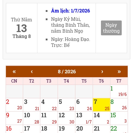
Âm lịch: 1/7/2026
Ngày Kỷ Mùi,
Thứ Năm
13
tháng Bính Thân,
Ngày
năm Bính Ngọ
thường
Tháng 8
Ngày: Hoàng Đạo.
Trực: Bế
«
‹
›
»
8 / 2026
CN
T2
T3
T4
T5
T6
T7
1
19/6
2
3
4
5
6
7
8
20
26
21
22
23
24
25
9
10
11
12
13
14
15
27
3
28
29
30
1/7
2
16
17
18
19
20
21
22