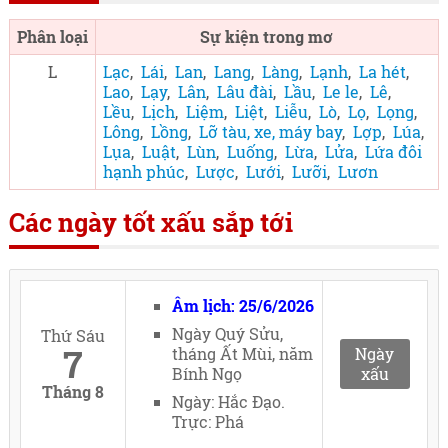
Phân loại
Sự kiện trong mơ
L
Lạc
,
Lái
,
Lan
,
Lang
,
Làng
,
Lạnh
,
La hét
,
Lao
,
Lạy
,
Lân
,
Lâu đài
,
Lầu
,
Le le
,
Lê
,
Lều
,
Lịch
,
Liệm
,
Liệt
,
Liễu
,
Lò
,
Lọ
,
Lọng
,
Lông
,
Lồng
,
Lỡ tàu, xe, máy bay
,
Lợp
,
Lúa
,
Lụa
,
Luật
,
Lùn
,
Luống
,
Lừa
,
Lửa
,
Lứa đôi
hạnh phúc
,
Lược
,
Lưới
,
Lưỡi
,
Lươn
Các ngày tốt xấu sắp tới
Âm lịch: 25/6/2026
Ngày Quý Sửu,
Thứ Sáu
7
tháng Ất Mùi, năm
Ngày
Bính Ngọ
xấu
Tháng 8
Ngày: Hắc Đạo.
Trực: Phá