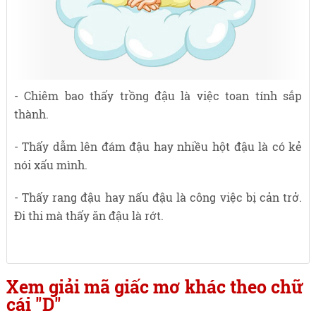
- Chiêm bao thấy trồng đậu là việc toan tính sắp
thành.
- Thấy dẫm lên đám đậu hay nhiều hột đậu là có kẻ
nói xấu mình.
- Thấy rang đậu hay nấu đậu là công việc bị cản trở.
Đi thi mà thấy ăn đậu là rớt.
Xem giải mã giấc mơ khác theo chữ
cái "D"