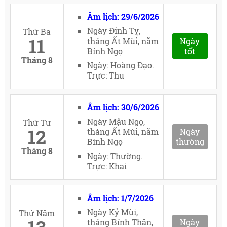
Âm lịch: 29/6/2026
Ngày Đinh Tỵ,
Thứ Ba
11
tháng Ất Mùi, năm
Ngày
Bính Ngọ
tốt
Tháng 8
Ngày: Hoàng Đạo.
Trực: Thu
Âm lịch: 30/6/2026
Ngày Mậu Ngọ,
Thứ Tư
12
tháng Ất Mùi, năm
Ngày
Bính Ngọ
thường
Tháng 8
Ngày: Thường.
Trực: Khai
Âm lịch: 1/7/2026
Ngày Kỷ Mùi,
Thứ Năm
tháng Bính Thân,
Ngày