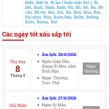
Biển
,
Biệt ly
,
Bị lạc ( hoặc mắc kẹt )
,
Bị
liệt
,
Binh
,
Bình
,
Bịnh
,
Bò
,
Bỏ
,
Bó
,
Bọ
,
Bồ
câu
,
Bồ tát
,
Bơi
,
Bói
,
Bú
,
Búa
,
Bùa
,
Bụi
,
Bùi nhùi
,
Bùn
,
Buôn bán
,
Buồn
,
Buồng
,
Bưởi
,
Bướm
,
Bút
Các ngày tốt xấu sắp tới
Âm lịch: 26/6/2026
Ngày Giáp Dần,
Thứ Bảy
8
tháng Ất Mùi, năm
Ngày
Bính Ngọ
thường
Tháng 8
Ngày: Thường.
Trực: Phá
Âm lịch: 27/6/2026
Ngày Ất Mão,
Chủ Nhật