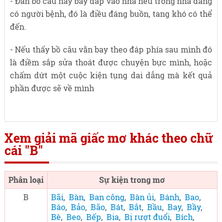
- Đàn bồ câu nầy bay đáp vào nhà nếu trong nhà đang
có người bệnh, đó là điều đáng buồn, tang khó có thể
đến.
- Nếu thấy bồ câu vằn bay theo đáp phía sau mình đó
là điềm sắp sửa thoát được chuyện bực mình, hoặc
chấm dứt một cuộc kiện tụng dai dẳng mà kết quả
phần được sẽ về mình
Xem giải mã giấc mơ khác theo chữ
cái "B"
Phân loại
Sự kiện trong mơ
B
Bãi
,
Bàn
,
Ban công
,
Bàn ủi
,
Bánh
,
Bao
,
Báo
,
Bảo
,
Bão
,
Bát
,
Bắt
,
Bầu
,
Bay
,
Bầy
,
Bè
,
Beo
,
Bếp
,
Bia
,
Bị rượt đuổi
,
Bích
,