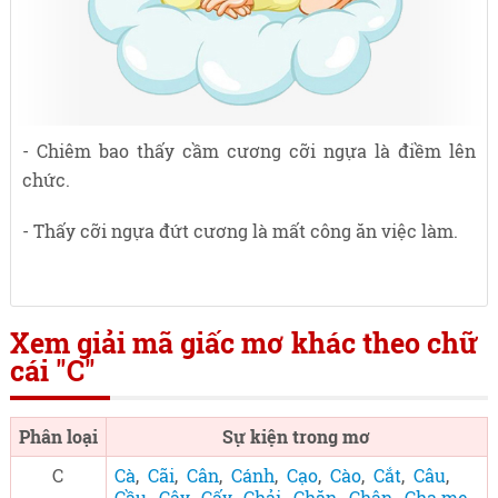
- Chiêm bao thấy cầm cương cỡi ngựa là điềm lên
chức.
- Thấy cỡi ngựa đứt cương là mất công ăn việc làm.
Xem giải mã giấc mơ khác theo chữ
cái "C"
Phân loại
Sự kiện trong mơ
C
Cà
,
Cãi
,
Cân
,
Cánh
,
Cạo
,
Cào
,
Cắt
,
Câu
,
Cầu
,
Cây
,
Cấy
,
Chải
,
Chăn
,
Chân
,
Cha mẹ
,