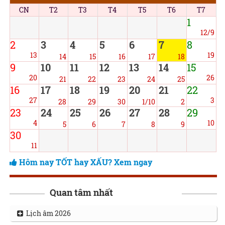
CN
T2
T3
T4
T5
T6
T7
1
12/9
2
3
4
5
6
7
8
13
19
14
15
16
17
18
9
10
11
12
13
14
15
20
26
21
22
23
24
25
16
17
18
19
20
21
22
27
3
28
29
30
1/10
2
23
24
25
26
27
28
29
4
10
5
6
7
8
9
30
11
Hôm nay TỐT hay XẤU? Xem ngay
Quan tâm nhất
Lịch âm 2026