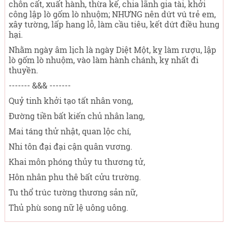
chôn cất, xuất hành, thừa kế, chia lãnh gia tài, khởi
công lập lò gốm lò nhuộm; NHƯNG nên dứt vú trẻ em,
xây tường, lấp hang lỗ, làm cầu tiêu, kết dứt điều hung
hại.
Nhằm ngày âm lịch là ngày Diệt Một, kỵ làm rượu, lập
lò gốm lò nhuộm, vào làm hành chánh, kỵ nhất đi
thuyền.
------- &&& -------
Quỷ tinh khởi tạo tất nhân vong,
Đường tiền bất kiến chủ nhân lang,
Mai táng thử nhật, quan lộc chí,
Nhi tôn đại đại cận quân vương.
Khai môn phóng thủy tu thương tử,
Hôn nhân phu thê bất cửu trường.
Tu thổ trúc tường thương sản nữ,
Thủ phù song nữ lệ uông uông.