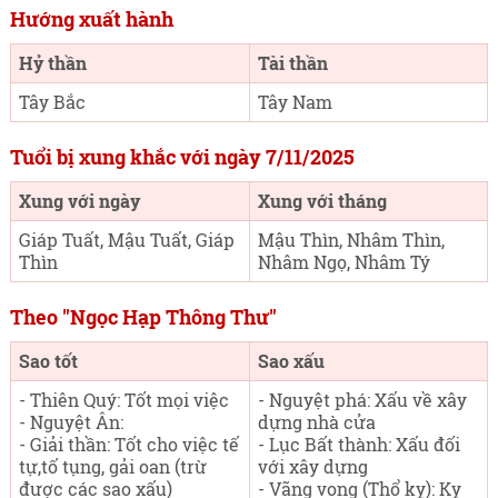
Hướng xuất hành
Hỷ thần
Tài thần
Tây Bắc
Tây Nam
Tuổi bị xung khắc với ngày 7/11/2025
Xung với ngày
Xung với tháng
Giáp Tuất, Mậu Tuất, Giáp
Mậu Thìn, Nhâm Thìn,
Thìn
Nhâm Ngọ, Nhâm Tý
Theo "Ngọc Hạp Thông Thư"
Sao tốt
Sao xấu
- Thiên Quý: Tốt mọi việc
- Nguyệt phá: Xấu về xây
- Nguyệt Ân:
dựng nhà cửa
- Giải thần: Tốt cho việc tế
- Lục Bất thành: Xấu đối
tự,tố tụng, gải oan (trừ
với xây dựng
được các sao xấu)
- Vãng vong (Thổ kỵ): Kỵ