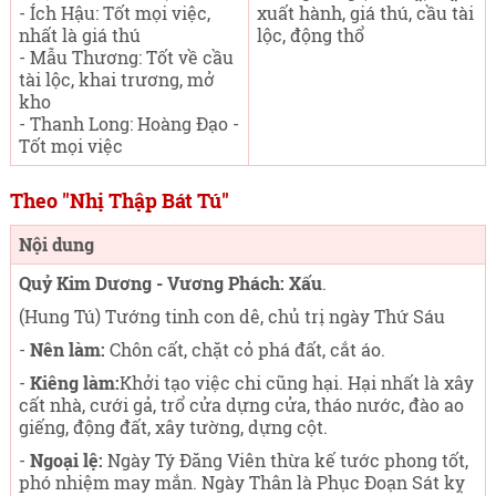
- Ích Hậu: Tốt mọi việc,
xuất hành, giá thú, cầu tài
nhất là giá thú
lộc, động thổ
- Mẫu Thương: Tốt về cầu
tài lộc, khai trương, mở
kho
- Thanh Long: Hoàng Đạo -
Tốt mọi việc
Theo "Nhị Thập Bát Tú"
Nội dung
Quỷ Kim Dương - Vương Phách: Xấu
.
(Hung Tú) Tướng tinh con dê, chủ trị ngày Thứ Sáu
-
Nên làm:
Chôn cất, chặt cỏ phá đất, cắt áo.
-
Kiêng làm:
Khởi tạo việc chi cũng hại. Hại nhất là xây
cất nhà, cưới gả, trổ cửa dựng cửa, tháo nước, đào ao
giếng, động đất, xây tường, dựng cột.
-
Ngoại lệ:
Ngày Tý Đăng Viên thừa kế tước phong tốt,
phó nhiệm may mắn. Ngày Thân là Phục Đoạn Sát kỵ