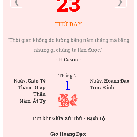
23
❮
❯
THỨ BẢY
"Thời gian không đo lường bằng năm tháng mà bằng
những gì chúng ta làm được."
- H.Cason -
Tháng 7
1
Ngày:
Giáp Tý
Ngày:
Hoàng Đạo
Tháng:
Giáp
Trực:
Định
Thân
Năm:
Ất Tỵ
Tiết khí:
Giữa Xử Thử - Bạch Lộ
Giờ Hoàng Đạo: