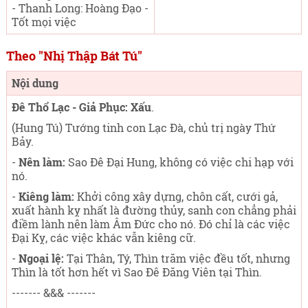
- Thanh Long: Hoàng Đạo -
Tốt mọi việc
Theo "Nhị Thập Bát Tú"
Nội dung
Đê Thổ Lạc - Giả Phục: Xấu
.
(Hung Tú) Tướng tinh con Lạc Đà, chủ trị ngày Thứ
Bảy
.
-
Nên làm:
Sao Đê Đại Hung, không có việc chi hạp với
nó.
-
Kiêng làm:
Khởi công xây dựng, chôn cất, cưới gả,
xuất hành kỵ nhất là đường thủy, sanh con chẳng phải
điềm lành nên làm Âm Đức cho nó. Đó chỉ là các việc
Đại Kỵ, các việc khác vẫn kiêng cữ.
-
Ngoại lệ:
Tại Thân, Tý, Thìn trăm việc đều tốt, nhưng
Thìn là tốt hơn hết vì Sao Đê Đăng Viên tại Thìn.
------- &&& -------