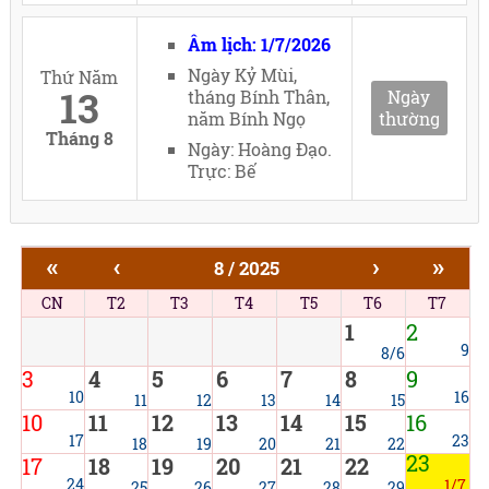
Âm lịch: 1/7/2026
Ngày Kỷ Mùi,
Thứ Năm
13
tháng Bính Thân,
Ngày
năm Bính Ngọ
thường
Tháng 8
Ngày: Hoàng Đạo.
Trực: Bế
«
‹
›
»
8 / 2025
CN
T2
T3
T4
T5
T6
T7
1
2
9
8/6
3
4
5
6
7
8
9
10
16
11
12
13
14
15
10
11
12
13
14
15
16
17
23
18
19
20
21
22
23
17
18
19
20
21
22
24
1/7
25
26
27
28
29