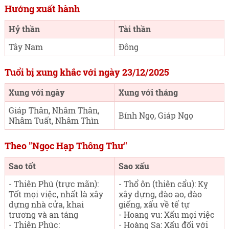
Hướng xuất hành
Hỷ thần
Tài thần
Tây Nam
Đông
Tuổi bị xung khắc với ngày 23/12/2025
Xung với ngày
Xung với tháng
Giáp Thân, Nhâm Thân,
Bính Ngọ, Giáp Ngọ
Nhâm Tuất, Nhâm Thìn
Theo "Ngọc Hạp Thông Thư"
Sao tốt
Sao xấu
- Thiên Phú (trực mãn):
- Thổ ôn (thiên cẩu): Kỵ
Tốt mọi việc, nhất là xây
xây dựng, đào ao, đào
dựng nhà cửa, khai
giếng, xấu về tế tự
trương và an táng
- Hoang vu: Xấu mọi việc
- Thiên Phúc:
- Hoàng Sa: Xấu đối với