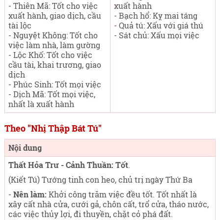
- Thiên Mã: Tốt cho việc
xuất hành
xuất hành, giao dịch, cầu
- Bạch hổ: Kỵ mai táng
tài lộc
- Quả tú: Xấu với giá thú
- Nguyệt Không: Tốt cho
- Sát chủ: Xấu mọi việc
việc làm nhà, làm gường
- Lộc Khố: Tốt cho việc
cầu tài, khai trương, giao
dịch
- Phúc Sinh: Tốt mọi việc
- Dịch Mã: Tốt mọi việc,
nhất là xuất hành
Theo "Nhị Thập Bát Tú"
Nội dung
Thất Hỏa Trư - Cảnh Thuần: Tốt
.
(Kiết Tú) Tướng tinh con heo, chủ trị ngày Thứ Ba
-
Nên làm:
Khởi công trăm việc đều tốt. Tốt nhất là
xây cất nhà cửa, cưới gả, chôn cất, trổ cửa, tháo nước,
các việc thủy lợi, đi thuyền, chặt cỏ phá đất.