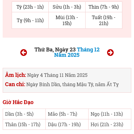
Tý (23h - 1h)
Sửu (1h - 3h)
Thìn (7h - 9h)
Mùi (13h -
Tuất (19h -
Tỵ (9h - 11h)
15h)
21h)
Thứ Ba, Ngày 23
Tháng 12
Năm 2025
Âm lịch:
Ngày 4 Tháng 11 Năm 2025
Can chi:
Ngày Bính Dần, tháng Mậu Tý, năm Ất Tỵ
Giờ Hắc Đạo
Dần (3h - 5h)
Mão (5h - 7h)
Ngọ (11h - 13h)
Thân (15h - 17h)
Dậu (17h - 19h)
Hợi (21h - 23h)