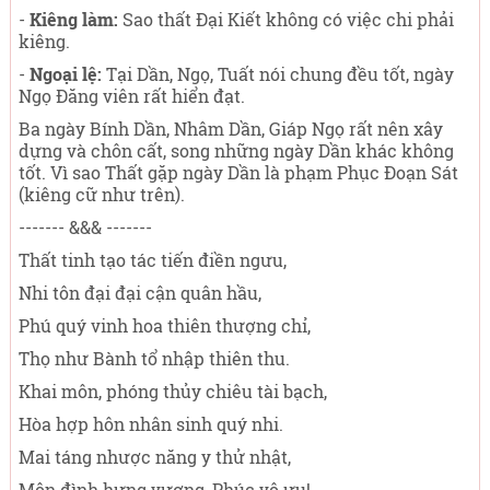
-
Kiêng làm:
Sao thất Đại Kiết không có việc chi phải
kiêng.
-
Ngoại lệ:
Tại Dần, Ngọ, Tuất nói chung đều tốt, ngày
Ngọ Đăng viên rất hiển đạt.
Ba ngày Bính Dần, Nhâm Dần, Giáp Ngọ rất nên xây
dựng và chôn cất, song những ngày Dần khác không
tốt. Vì sao Thất gặp ngày Dần là phạm Phục Đoạn Sát
(kiêng cữ như trên).
------- &&& -------
Thất tinh tạo tác tiến điền ngưu,
Nhi tôn đại đại cận quân hầu,
Phú quý vinh hoa thiên thượng chỉ,
Thọ như Bành tổ nhập thiên thu.
Khai môn, phóng thủy chiêu tài bạch,
Hòa hợp hôn nhân sinh quý nhi.
Mai táng nhược năng y thử nhật,
Môn đình hưng vượng, Phúc vô ưu!