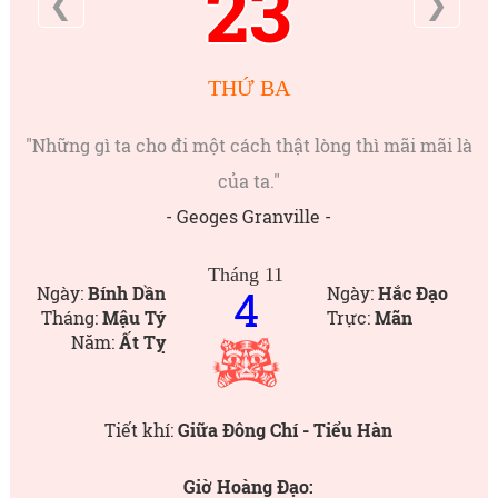
23
❮
❯
THỨ BA
"Những gì ta cho đi một cách thật lòng thì mãi mãi là
của ta."
- Geoges Granville -
Tháng 11
4
Ngày:
Bính Dần
Ngày:
Hắc Đạo
Tháng:
Mậu Tý
Trực:
Mãn
Năm:
Ất Tỵ
Tiết khí:
Giữa Đông Chí - Tiểu Hàn
Giờ Hoàng Đạo: