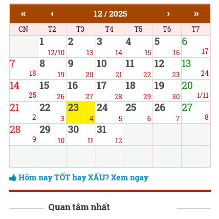
«
‹
›
»
12 / 2025
CN
T2
T3
T4
T5
T6
T7
1
2
3
4
5
6
17
12/10
13
14
15
16
7
8
9
10
11
12
13
18
24
19
20
21
22
23
14
15
16
17
18
19
20
25
1/11
26
27
28
29
30
21
22
23
24
25
26
27
2
8
3
4
5
6
7
28
29
30
31
9
10
11
12
Hôm nay TỐT hay XẤU? Xem ngay
Quan tâm nhất