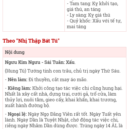
- Tam tang: Kỵ khởi tạo,
giá thú, an táng
- Ly sàng: Kỵ giá thú
- Quỷ khốc: Xấu với tế tự,
mai táng
Theo "Nhị Thập Bát Tú"
Nội dung
Ngưu Kim Ngưu - Sái Tuân: Xấu
.
(Hung Tú) Tướng tinh con trâu, chủ trị ngày Thứ Sáu
.
-
Nên làm:
Đi thuyền, cắt may áo mão.
-
Kiêng làm:
Khởi công tạo tác việc chi cũng hung hại.
Nhất là xây cất nhà, dựng trại, cưới gả, trổ cửa, làm
thủy lợi, nuôi tằm, gieo cấy, khai khẩn, khai trương,
xuất hành đường bộ.
-
Ngoại lệ:
Ngày Ngọ Đăng Viên rất tốt. Ngày Tuất yên
lành. Ngày Dần là Tuyệt Nhật, chớ động tác việc chi,
riêng ngày Nhâm Dần dùng được. Trúng ngày 14 ÂL là