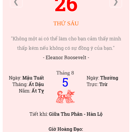
26
❮
❯
THỨ SÁU
"Không một ai có thể làm cho bạn cảm thấy mình
thấp kém nếu không có sự đồng ý của bạn."
- Eleanor Roosevelt -
Tháng 8
5
Ngày:
Mậu Tuất
Ngày:
Thường
Tháng:
Ất Dậu
Trực:
Trừ
Năm:
Ất Tỵ
Tiết khí:
Giữa Thu Phân - Hàn Lộ
Giờ Hoàng Đạo: