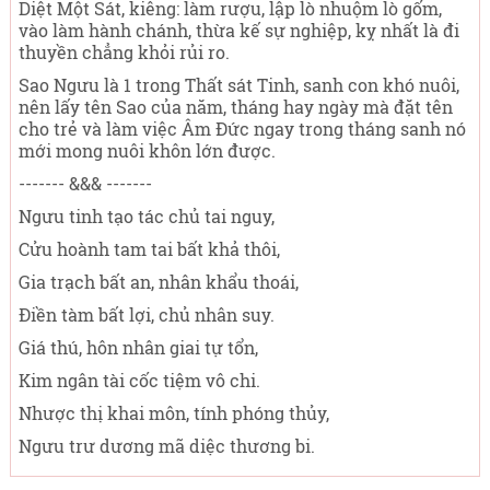
Diệt Một Sát, kiêng: làm rượu, lập lò nhuộm lò gốm,
vào làm hành chánh, thừa kế sự nghiệp, kỵ nhất là đi
thuyền chẳng khỏi rủi ro.
Sao Ngưu là 1 trong Thất sát Tinh, sanh con khó nuôi,
nên lấy tên Sao của năm, tháng hay ngày mà đặt tên
cho trẻ và làm việc Âm Đức ngay trong tháng sanh nó
mới mong nuôi khôn lớn được.
------- &&& -------
Ngưu tinh tạo tác chủ tai nguy,
Cửu hoành tam tai bất khả thôi,
Gia trạch bất an, nhân khẩu thoái,
Điền tàm bất lợi, chủ nhân suy.
Giá thú, hôn nhân giai tự tổn,
Kim ngân tài cốc tiệm vô chi.
Nhược thị khai môn, tính phóng thủy,
Ngưu trư dương mã diệc thương bi.