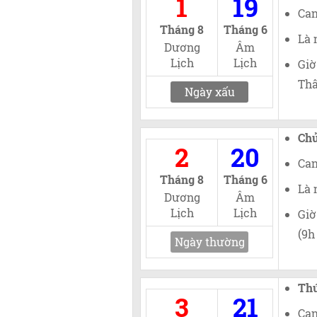
1
19
Can
Tháng 8
Tháng 6
Là 
Dương
Âm
Lịch
Lịch
Giờ
Thâ
Ngày xấu
Chủ
2
20
Can
Tháng 8
Tháng 6
Là 
Dương
Âm
Lịch
Lịch
Giờ
(9h
Ngày thường
Thứ
3
21
Can