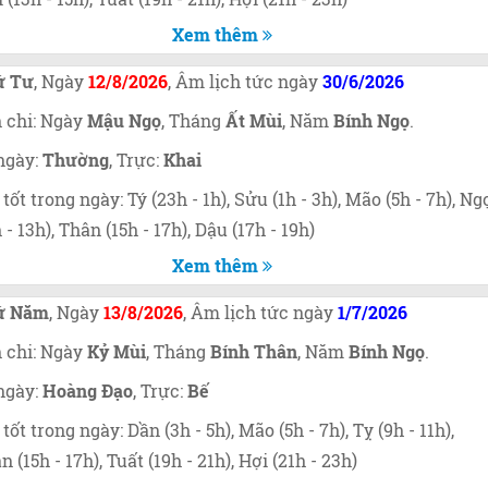
Xem thêm
ứ Tư
, Ngày
12/8/2026
, Âm lịch tức ngày
30/6/2026
 chi: Ngày
Mậu Ngọ
, Tháng
Ất Mùi
, Năm
Bính Ngọ
.
ngày:
Thường
, Trực:
Khai
 tốt trong ngày: Tý (23h - 1h), Sửu (1h - 3h), Mão (5h - 7h), Ng
h - 13h), Thân (15h - 17h), Dậu (17h - 19h)
Xem thêm
ứ Năm
, Ngày
13/8/2026
, Âm lịch tức ngày
1/7/2026
 chi: Ngày
Kỷ Mùi
, Tháng
Bính Thân
, Năm
Bính Ngọ
.
ngày:
Hoàng Đạo
, Trực:
Bế
 tốt trong ngày: Dần (3h - 5h), Mão (5h - 7h), Tỵ (9h - 11h),
n (15h - 17h), Tuất (19h - 21h), Hợi (21h - 23h)