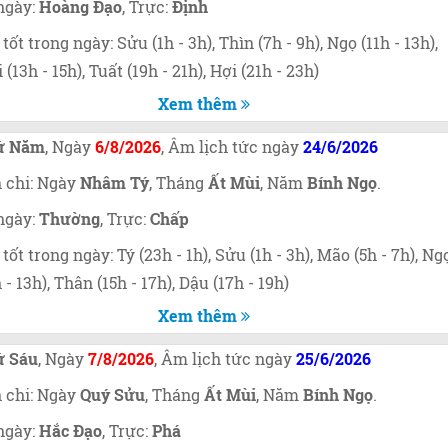
ngày:
Hoàng Đạo
, Trực:
Định
 tốt trong ngày: Sửu (1h - 3h), Thìn (7h - 9h), Ngọ (11h - 13h),
 (13h - 15h), Tuất (19h - 21h), Hợi (21h - 23h)
Xem thêm
ứ Năm
, Ngày
6/8/2026
, Âm lịch tức ngày
24/6/2026
 chi: Ngày
Nhâm Tý
, Tháng
Ất Mùi
, Năm
Bính Ngọ
.
ngày:
Thường
, Trực:
Chấp
 tốt trong ngày: Tý (23h - 1h), Sửu (1h - 3h), Mão (5h - 7h), Ng
h - 13h), Thân (15h - 17h), Dậu (17h - 19h)
Xem thêm
ứ Sáu
, Ngày
7/8/2026
, Âm lịch tức ngày
25/6/2026
 chi: Ngày
Quý Sửu
, Tháng
Ất Mùi
, Năm
Bính Ngọ
.
ngày:
Hắc Đạo
, Trực:
Phá