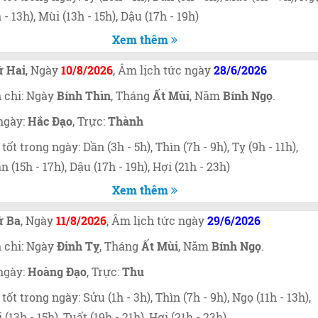
h - 13h), Mùi (13h - 15h), Dậu (17h - 19h)
Xem thêm
 Hai
, Ngày
10/8/2026
, Âm lịch tức ngày
28/6/2026
 chi: Ngày
Bính Thìn
, Tháng
Ất Mùi
, Năm
Bính Ngọ
.
ngày:
Hắc Đạo
, Trực:
Thành
 tốt trong ngày: Dần (3h - 5h), Thìn (7h - 9h), Tỵ (9h - 11h),
n (15h - 17h), Dậu (17h - 19h), Hợi (21h - 23h)
Xem thêm
ứ Ba
, Ngày
11/8/2026
, Âm lịch tức ngày
29/6/2026
 chi: Ngày
Đinh Tỵ
, Tháng
Ất Mùi
, Năm
Bính Ngọ
.
ngày:
Hoàng Đạo
, Trực:
Thu
 tốt trong ngày: Sửu (1h - 3h), Thìn (7h - 9h), Ngọ (11h - 13h),
 (13h - 15h), Tuất (19h - 21h), Hợi (21h - 23h)