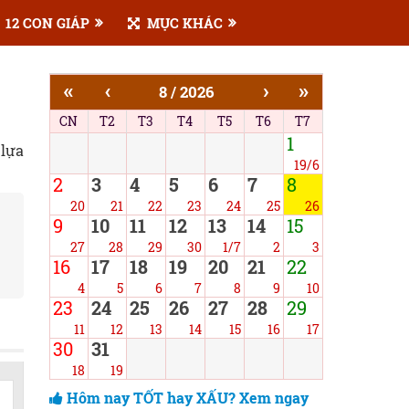
12 CON GIÁP
MỤC KHÁC
«
‹
›
»
8 / 2026
CN
T2
T3
T4
T5
T6
T7
1
 lựa
19/6
2
3
4
5
6
7
8
20
21
22
23
24
25
26
9
10
11
12
13
14
15
27
28
29
30
1/7
2
3
16
17
18
19
20
21
22
4
5
6
7
8
9
10
23
24
25
26
27
28
29
11
12
13
14
15
16
17
30
31
18
19
Hôm nay TỐT hay XẤU? Xem ngay