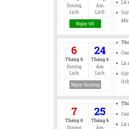
Là 
Dương
Âm
Lịch
Lịch
Giờ
Mùi
Ngày tốt
Th
6
24
Can
Tháng 8
Tháng 6
Là 
Dương
Âm
Lịch
Lịch
Giờ
(11
Ngày thường
Th
7
25
Can
Tháng 8
Tháng 6
Là 
Dương
Âm