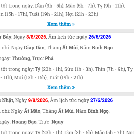
 tốt trong ngày: Dần (3h - 5h), Mão (5h - 7h), Tỵ (9h - 11h),
n (15h - 17h), Tuất (19h - 21h), Hợi (21h - 23h)
Xem thêm
ứ Bảy
, Ngày
8/8/2026
, Âm lịch tức ngày
26/6/2026
 chi: Ngày
Giáp Dần
, Tháng
Ất Mùi
, Năm
Bính Ngọ
.
ngày:
Thường
, Trực:
Phá
 tốt trong ngày: Tý (23h - 1h), Sửu (1h - 3h), Thìn (7h - 9h), Tỵ
 - 11h), Mùi (13h - 15h), Tuất (19h - 21h)
Xem thêm
 Nhật
, Ngày
9/8/2026
, Âm lịch tức ngày
27/6/2026
 chi: Ngày
Ất Mão
, Tháng
Ất Mùi
, Năm
Bính Ngọ
.
ngày:
Hoàng Đạo
, Trực:
Nguy
 tốt trong ngày: Tý (23h - 1h), Dần (3h - 5h), Mão (5h - 7h), Ng