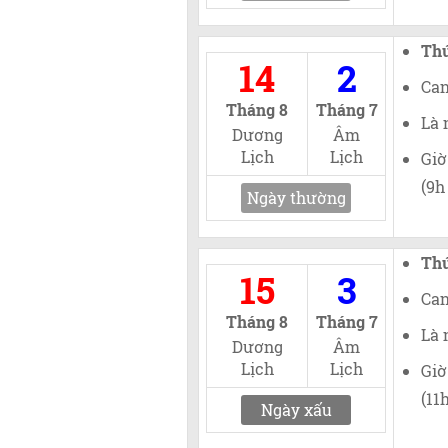
Th
14
2
Can
Tháng 8
Tháng 7
Là 
Dương
Âm
Lịch
Lịch
Giờ
(9h
Ngày thường
Th
15
3
Can
Tháng 8
Tháng 7
Là 
Dương
Âm
Lịch
Lịch
Giờ
(11
Ngày xấu