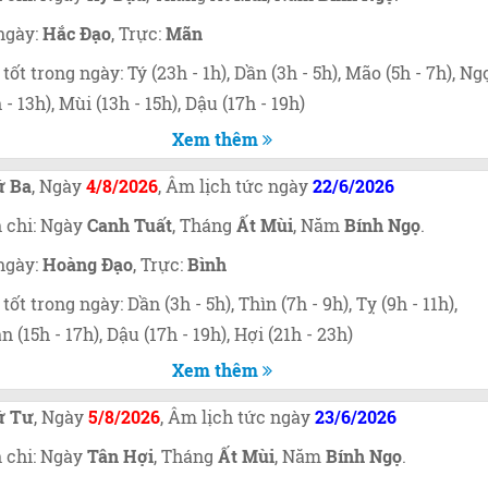
ngày:
Hắc Đạo
, Trực:
Mãn
 tốt trong ngày: Tý (23h - 1h), Dần (3h - 5h), Mão (5h - 7h), Ng
h - 13h), Mùi (13h - 15h), Dậu (17h - 19h)
Xem thêm
ứ Ba
, Ngày
4/8/2026
, Âm lịch tức ngày
22/6/2026
 chi: Ngày
Canh Tuất
, Tháng
Ất Mùi
, Năm
Bính Ngọ
.
ngày:
Hoàng Đạo
, Trực:
Bình
 tốt trong ngày: Dần (3h - 5h), Thìn (7h - 9h), Tỵ (9h - 11h),
n (15h - 17h), Dậu (17h - 19h), Hợi (21h - 23h)
Xem thêm
ứ Tư
, Ngày
5/8/2026
, Âm lịch tức ngày
23/6/2026
 chi: Ngày
Tân Hợi
, Tháng
Ất Mùi
, Năm
Bính Ngọ
.