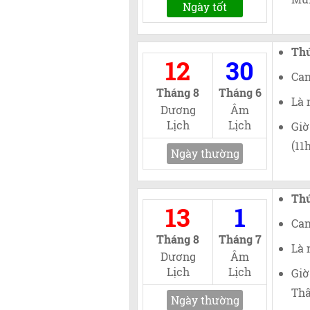
Ngày tốt
Th
12
30
Can
Tháng 8
Tháng 6
Là 
Dương
Âm
Lịch
Lịch
Giờ
(11
Ngày thường
Th
13
1
Can
Tháng 8
Tháng 7
Là 
Dương
Âm
Lịch
Lịch
Giờ
Thâ
Ngày thường