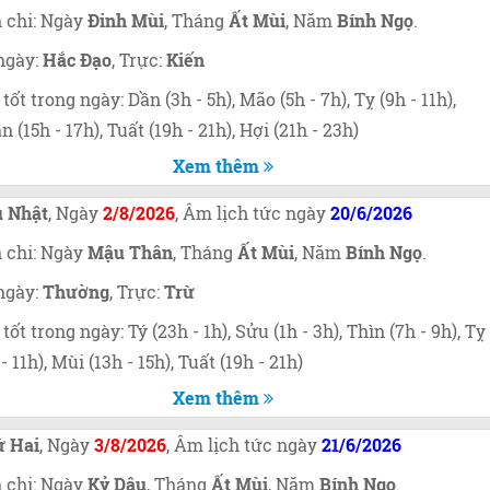
 chi: Ngày
Đinh Mùi
, Tháng
Ất Mùi
, Năm
Bính Ngọ
.
ngày:
Hắc Đạo
, Trực:
Kiến
 tốt trong ngày: Dần (3h - 5h), Mão (5h - 7h), Tỵ (9h - 11h),
n (15h - 17h), Tuất (19h - 21h), Hợi (21h - 23h)
Xem thêm
 Nhật
, Ngày
2/8/2026
, Âm lịch tức ngày
20/6/2026
 chi: Ngày
Mậu Thân
, Tháng
Ất Mùi
, Năm
Bính Ngọ
.
ngày:
Thường
, Trực:
Trừ
 tốt trong ngày: Tý (23h - 1h), Sửu (1h - 3h), Thìn (7h - 9h), Tỵ
 - 11h), Mùi (13h - 15h), Tuất (19h - 21h)
Xem thêm
 Hai
, Ngày
3/8/2026
, Âm lịch tức ngày
21/6/2026
 chi: Ngày
Kỷ Dậu
, Tháng
Ất Mùi
, Năm
Bính Ngọ
.