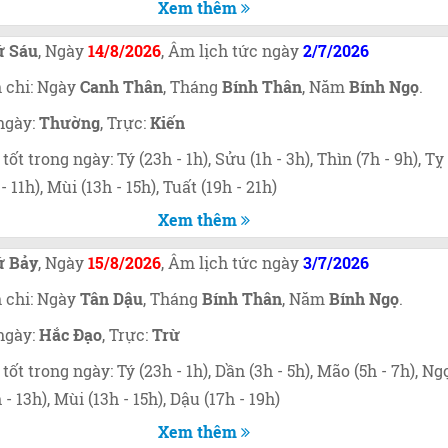
Xem thêm
ứ Sáu
, Ngày
14/8/2026
, Âm lịch tức ngày
2/7/2026
 chi: Ngày
Canh Thân
, Tháng
Bính Thân
, Năm
Bính Ngọ
.
ngày:
Thường
, Trực:
Kiến
 tốt trong ngày: Tý (23h - 1h), Sửu (1h - 3h), Thìn (7h - 9h), Tỵ
 - 11h), Mùi (13h - 15h), Tuất (19h - 21h)
Xem thêm
ứ Bảy
, Ngày
15/8/2026
, Âm lịch tức ngày
3/7/2026
 chi: Ngày
Tân Dậu
, Tháng
Bính Thân
, Năm
Bính Ngọ
.
ngày:
Hắc Đạo
, Trực:
Trừ
 tốt trong ngày: Tý (23h - 1h), Dần (3h - 5h), Mão (5h - 7h), Ng
h - 13h), Mùi (13h - 15h), Dậu (17h - 19h)
Xem thêm