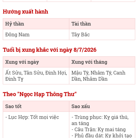
Hướng xuất hành
Hỷ thần
Tài thần
Đông Nam
Tây Bắc
Tuổi bị xung khắc với ngày 8/7/2026
Xung với ngày
Xung với tháng
Ất Sửu, Tân Sửu, Đinh Hợi,
Mậu Tý, Nhâm Tý, Canh
Đinh Tỵ
Dần, Nhâm Dần
Theo "Ngọc Hạp Thông Thư"
Sao tốt
Sao xấu
- Lục Hợp: Tốt mọi việc
- Trùng phục: Kỵ giá thú,
an táng
- Câu Trận: Kỵ mai táng
- Phủ đầu dát: Kỵ khởi tạo