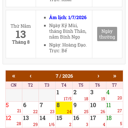
Âm lịch: 1/7/2026
Ngày Kỷ Mùi,
Thứ Năm
13
tháng Bính Thân,
Ngày
năm Bính Ngọ
thường
Tháng 8
Ngày: Hoàng Đạo.
Trực: Bế
«
‹
›
»
7 / 2026
CN
T2
T3
T4
T5
T6
T7
1
2
3
4
20
17/5
18
19
5
6
7
8
9
10
11
21
27
22
23
24
25
26
12
13
14
15
16
17
18
28
5
29
1/6
2
3
4