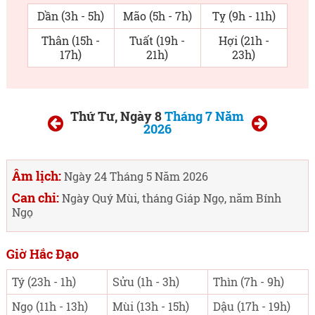
Dần (3h - 5h)
Mão (5h - 7h)
Tỵ (9h - 11h)
Thân (15h -
Tuất (19h -
Hợi (21h -
17h)
21h)
23h)
Thứ Tư, Ngày 8
Tháng 7 Năm
2026
Âm lịch:
Ngày 24 Tháng 5 Năm 2026
Can chi:
Ngày Quý Mùi, tháng Giáp Ngọ, năm Bính
Ngọ
Giờ Hắc Đạo
Tý (23h - 1h)
Sửu (1h - 3h)
Thìn (7h - 9h)
Ngọ (11h - 13h)
Mùi (13h - 15h)
Dậu (17h - 19h)