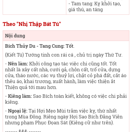
- Tam tang: Kỵ khởi tạo,
giá thú, an táng
Theo "Nhị Thập Bát Tú"
Nội dung
Bích Thủy Du - Tang Cung: Tốt
.
(Kiết Tú) Tướng tinh con rái cá , chủ trị ngày Thứ Tư
.
-
Nên làm:
Khởi công tạo tác việc chi cũng tốt. Tốt
nhất là xây cất nhà, cưới gả, chôn cất, trổ cửa, dựng
cửa, tháo nước, các vụ thuỷ lợi, chặt cỏ phá đất, cắt áo
thêu áo, khai trương, xuất hành, làm việc thiện ắt
Thiện quả tới mau hơn.
-
Kiêng làm:
Sao Bích toàn kiết, không có việc chi phải
kiêng.
-
Ngoại lệ:
Tại Hợi Mẹo Mùi trăm việc kỵ, thứ nhất
trong Mùa Đông. Riêng ngày Hợi Sao Bích Đăng Viên
nhưng phạm Phục Đọan Sát (Kiêng cữ như trên).
------- &&& -------