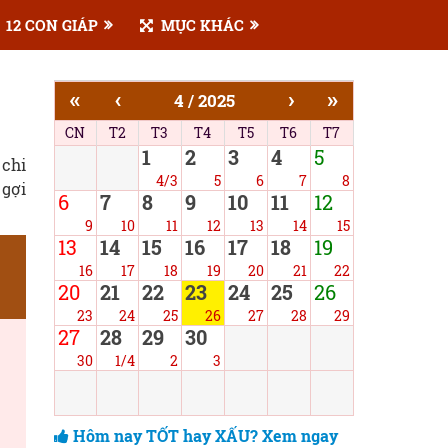
12 CON GIÁP
MỤC KHÁC
«
‹
›
»
4 / 2025
CN
T2
T3
T4
T5
T6
T7
1
2
3
4
5
 chi
4/3
5
6
7
8
 gợi
6
7
8
9
10
11
12
9
10
11
12
13
14
15
13
14
15
16
17
18
19
16
17
18
19
20
21
22
20
21
22
23
24
25
26
23
24
25
26
27
28
29
27
28
29
30
30
1/4
2
3
Hôm nay TỐT hay XẤU? Xem ngay