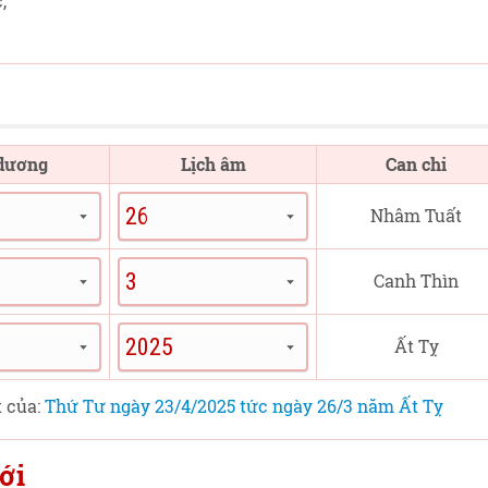
,
 dương
Lịch âm
Can chi
Nhâm Tuất
Canh Thìn
Ất Tỵ
t của:
Thứ Tư ngày 23/4/2025 tức ngày 26/3 năm Ất Tỵ
ới