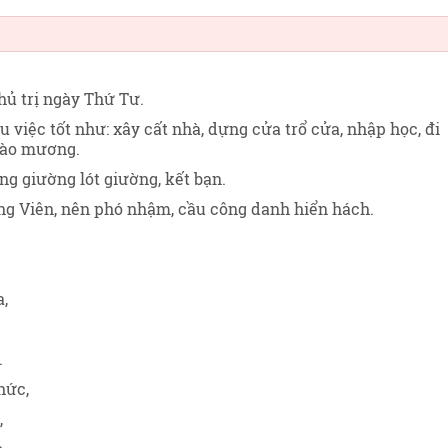
hủ trị ngày Thứ Tư
.
 việc tốt như: xây cất nhà, dựng cửa trổ cửa, nhập học, đi
 đào mương.
ng giường lót giường, kết bạn.
g Viên, nên phó nhậm, cầu công danh hiển hách.
a,
.
hức,
,